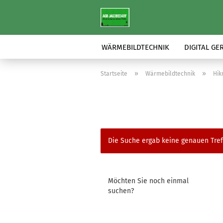
WÄRMEBILDTECHNIK
DIGITAL GE
»
»
Startseite
Wärmebildtechnik
Hik
Die Suche ergab keine genauen Tref
MÖCHTEN
Möchten Sie noch einmal
SIE
suchen?
NOCH
EINMAL
SUCHEN?