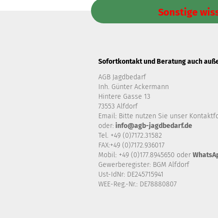
Sonstige wis
Sofortkontakt und Beratung auch auße
AGB Jagdbedarf
Inh. Günter Ackermann
Hintere Gasse 13
73553 Alfdorf
Email: Bitte nutzen Sie unser
Kontaktf
oder:
info@agb-jagdbedarf.de
Tel. +49 (0)7172.31582
FAX:+49 (0)7172.936017
Mobil: +49 (0)177.8945650 oder
WhatsA
Gewerberegister: BGM Alfdorf
Ust-IdNr: DE245715941
WEE-Reg.-Nr.: DE78880807