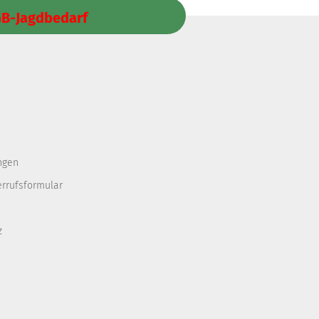
GB-Jagdbedarf
ngen
errufsformular
z